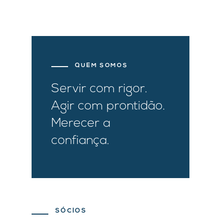
QUEM SOMOS
Servir com rigor.
Agir com prontidão.
Merecer a
confiança.
SÓCIOS