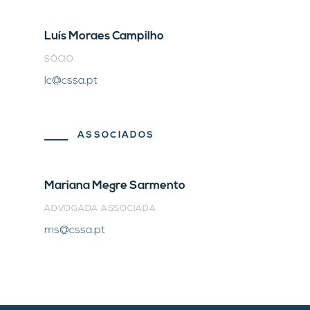
Luís Moraes Campilho
SÓCIO
lc@cssa.pt
ASSOCIADOS
Mariana Megre Sarmento
ADVOGADA ASSOCIADA
ms@cssa.pt