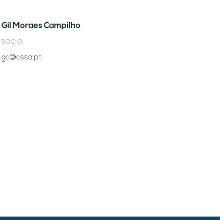
Gil Moraes Campilho
SÓCIO
gc@cssa.pt