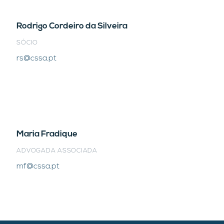
Rodrigo Cordeiro da Silveira
SÓCIO
rs@cssa.pt
Maria Fradique
ADVOGADA ASSOCIADA
mf@cssa.pt