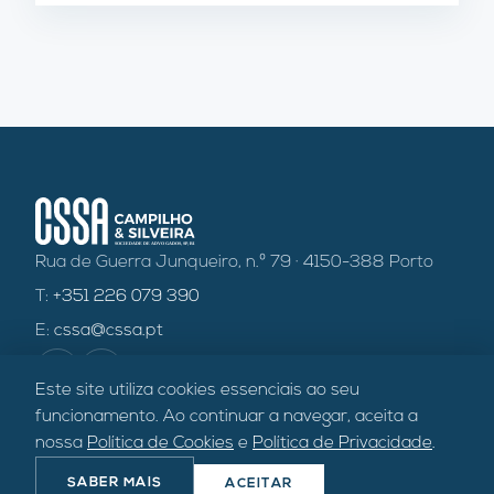
Rua de Guerra Junqueiro, n.º 79 · 4150-388 Porto
T:
+351 226 079 390
E:
cssa@cssa.pt
in
f
Este site utiliza cookies essenciais ao seu
funcionamento. Ao continuar a navegar, aceita a
nossa
Política de Cookies
e
Política de Privacidade
.
©
2026
CSSA — Sociedade de Advogados, SP, RL ·
Política de
SABER MAIS
ACEITAR