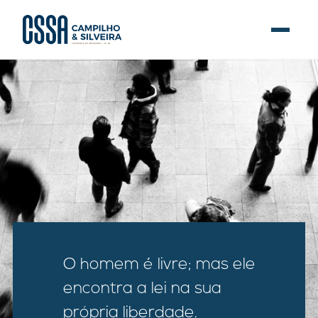
O homem é livre; mas ele
encontra a lei na sua
própria liberdade.