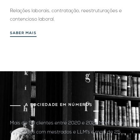
Relações laborais, contratação, reestruturações e
contencioso laboral.
SABER MAIS
A SOCIEDADE EM NÚMEROS
Mais de 50 clientes entre 2020 e 2021. Mais de 10
advogados com mestrados e LLM’s e mais de 25