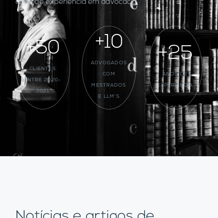
anos de experiência em advocacia.
+10
+50
+25
ADVOGADOS
CLIENTES
COM
ANOS DE
ENTRE 2020-
MESTRADOS
EXPERIÊNCIA
2021
E LLM’S
Notícias e artigos de