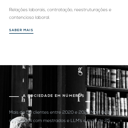
Relações laborais, contratação, reestruturações e
contencioso laboral.
SABER MAIS
A SOCIEDADE EM NÚMEROS
Mais de 50 clientes entre 2020 e 2021. Mais de 10
advogados com mestrados e LLM’s e mais de 25