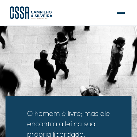
O homem é livre; mas ele
encontra a lei na sua
própria liberdade.