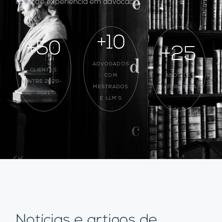
anos de experiência em advocacia.
+10
+50
+25
ADVOGADOS
CLIENTES
COM
ANOS DE
ENTRE 2020-
MESTRADOS
EXPERIÊNCIA
2021
E LLM’S
Notícias e artigos de