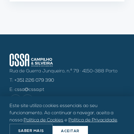
Rua de Guerra Junqueiro, n.º 79 · 4150-388 Porto
T:
+351 226 079 390
E:
cssa@cssa.pt
in
f
Este site utiliza cookies essenciais ao seu
funcionamento. Ao continuar a navegar, aceita a
nossa
Política de Cookies
e
Política de Privacidade
.
©
2026
CSSA — Sociedade de Advogados, SP, RL ·
Política de
SABER MAIS
ACEITAR